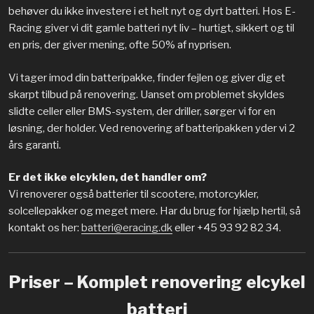
behøver du ikke investere i et helt nyt og dyrt batteri. Hos E-
Racing giver vi dit gamle batteri nyt liv – hurtigt, sikkert og til
en pris, der giver mening, ofte 50% af nyprisen.
Vi tager imod din batteripakke, finder fejlen og giver dig et
skarpt tilbud på renovering. Uanset om problemet skyldes
slidte celler eller BMS-system, der driller, sørger vi for en
løsning, der holder. Ved renovering af batteripakken yder vi 2
års garanti.
Er det ikke elcyklen, det handler om?
Vi renoverer også batterier til scootere, motorcykler,
solcellepakker og meget mere. Har du brug for hjælp hertil, så
kontakt os her:
batteri@eracing.dk
eller +45 93 92 82 34.
Priser – Komplet renovering elcykel
batteri