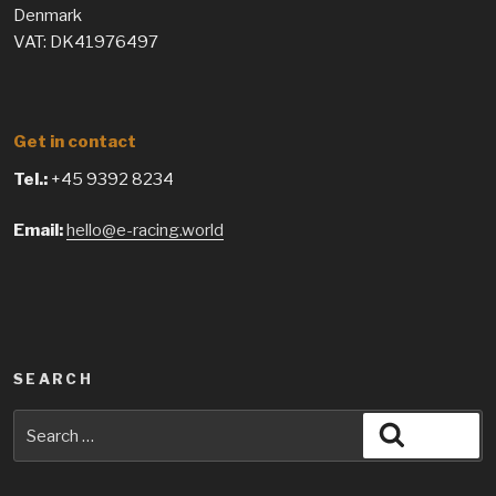
Denmark
VAT: DK41976497
Get in contact
Tel.:
+45 9392 8234
Email:
hello@e-racing.world
SEARCH
Search
Search
for: