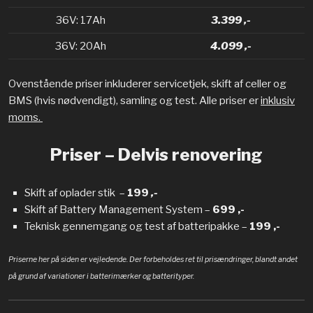
36V: 17Ah
3.399 ,-
36V: 20Ah
4.099 ,-
Ovenstående priser inkluderer servicetjek, skift af celler og
BMS (hvis nødvendigt), samling og test. Alle priser er
inklusiv
moms.
Priser – Delvis renovering
Skift af oplader stik –
199
,-
Skift af Battery Management System –
699 ,-
Teknisk gennemgang og test af batteripakke –
199 ,-
Priserne her på siden er vejledende. Der forbeholdes ret til prisændringer, blandt andet
på grund af variationer i batterimærker og batterityper.