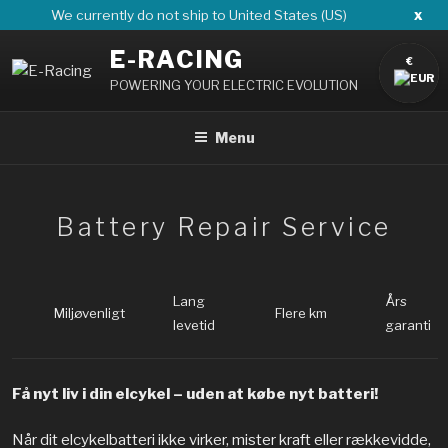
Skip
x
We currently do not ship to United States (US)
to
E-RACING
content
€
POWERING YOUR ELECTRIC EVOLUTION
Menu
Battery Repair Service
Lang
Års
Miljøvenligt
Flere km
levetid
garanti
Få nyt liv i din elcykel – uden at købe nyt batteri!
Når dit elcykelbatteri ikke virker, mister kraft eller rækkevidde,